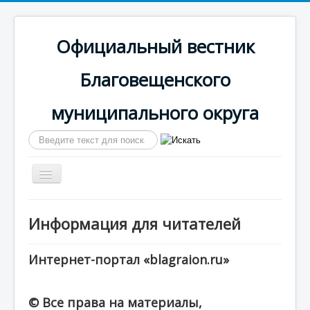
Официальный вестник
Благовещенского
муниципального округа
Искать...
Включить/
выключить
навигацию
Главная
Информация для читателей
Сайт округа
Календарь выпусков
Интернет-портал «blagraion.ru»
© Все права на материалы,