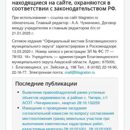
находящиеся на сайте, охраняются в
соответствии с законодательством РФ.
При использовании – ссылка на сайт blagraion.ru
обязательна. Главный редактор - А.А. Чумаченко, Договор
между учредителем и главным редактором б/н от
21.01.2025 г.
Сетевое издание "Официальный вестник Благовещенского
муниципального округа" зарегистрирован в Роскомнадзоре
13.03.2020 г. Номер записи о регистрации ЭЛ № ФС 77 —
78153. 16+ Учредитель — администрация Благовещенского
муниципального округа Амурской области. Адрес: 675000,
г. Благовещенск, ул. Зейская д. 198 Тел.: 8 (4162) 22-16-90,
22-16-77. Электронная почта:
mail@blagraion.ru
Последние публикации
Выявление правообладателей ранее учтенных
объектов недвижимости, в районе с. Чигири, с/т
АОЗТ «Чигиринское», квартал 28:10:132255
Извещение о проведении заседания
согласительной комиссии по вопросу согласования
местоположения границ земельных участков при
выполнении комплексных кадастровых работ,
кадастровые кварталы 28:10:021001, 28:10:021002,