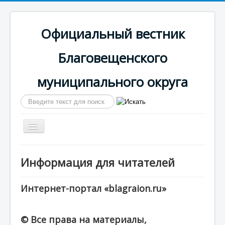
Официальный вестник
Благовещенского
муниципального округа
Искать...
Включить/
выключить
навигацию
Главная
Информация для читателей
Сайт округа
Календарь выпусков
Интернет-портал «blagraion.ru»
© Все права на материалы,