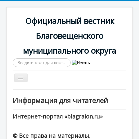
Официальный вестник
Благовещенского
муниципального округа
Искать...
Включить/
выключить
навигацию
Главная
Информация для читателей
Сайт округа
Календарь выпусков
Интернет-портал «blagraion.ru»
© Все права на материалы,