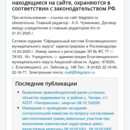
находящиеся на сайте, охраняются в
соответствии с законодательством РФ.
При использовании – ссылка на сайт blagraion.ru
обязательна. Главный редактор - А.А. Чумаченко, Договор
между учредителем и главным редактором б/н от
21.01.2025 г.
Сетевое издание "Официальный вестник Благовещенского
муниципального округа" зарегистрирован в Роскомнадзоре
13.03.2020 г. Номер записи о регистрации ЭЛ № ФС 77 —
78153. 16+ Учредитель — администрация Благовещенского
муниципального округа Амурской области. Адрес: 675000,
г. Благовещенск, ул. Зейская д. 198 Тел.: 8 (4162) 22-16-90,
22-16-77. Электронная почта:
mail@blagraion.ru
Последние публикации
Выявление правообладателей ранее учтенных
объектов недвижимости, в районе с. Чигири, с/т
АОЗТ «Чигиринское», квартал 28:10:132255
Извещение о проведении заседания
согласительной комиссии по вопросу согласования
местоположения границ земельных участков при
выполнении комплексных кадастровых работ,
кадастровые кварталы 28:10:021001, 28:10:021002,