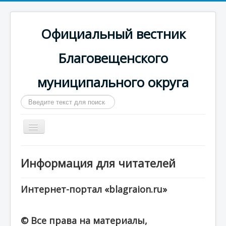
Официальный вестник
Благовещенского
муниципального округа
Искать...
Включить/
выключить
навигацию
Главная
Информация для читателей
Сайт округа
Календарь выпусков
Интернет-портал «blagraion.ru»
© Все права на материалы,