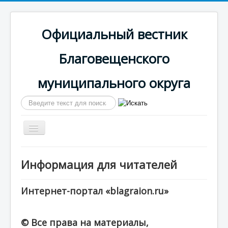
Официальный вестник
Благовещенского
муниципального округа
Искать...
Включить/
выключить
навигацию
Главная
Информация для читателей
Сайт округа
Календарь выпусков
Интернет-портал «blagraion.ru»
© Все права на материалы,