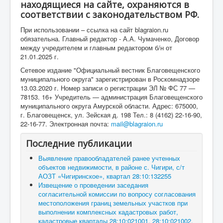
находящиеся на сайте, охраняются в
соответствии с законодательством РФ.
При использовании – ссылка на сайт blagraion.ru
обязательна. Главный редактор - А.А. Чумаченко, Договор
между учредителем и главным редактором б/н от
21.01.2025 г.
Сетевое издание "Официальный вестник Благовещенского
муниципального округа" зарегистрирован в Роскомнадзоре
13.03.2020 г. Номер записи о регистрации ЭЛ № ФС 77 —
78153. 16+ Учредитель — администрация Благовещенского
муниципального округа Амурской области. Адрес: 675000,
г. Благовещенск, ул. Зейская д. 198 Тел.: 8 (4162) 22-16-90,
22-16-77. Электронная почта:
mail@blagraion.ru
Последние публикации
Выявление правообладателей ранее учтенных
объектов недвижимости, в районе с. Чигири, с/т
АОЗТ «Чигиринское», квартал 28:10:132255
Извещение о проведении заседания
согласительной комиссии по вопросу согласования
местоположения границ земельных участков при
выполнении комплексных кадастровых работ,
кадастровые кварталы 28:10:021001, 28:10:021002,