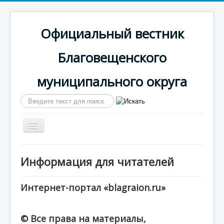
Официальный вестник
Благовещенского
муниципального округа
Искать...
Включить/
выключить
навигацию
Главная
Информация для читателей
Сайт округа
Календарь выпусков
Интернет-портал «blagraion.ru»
© Все права на материалы,