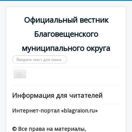
Официальный вестник
Благовещенского
муниципального округа
Искать...
Включить/
выключить
навигацию
Главная
Информация для читателей
Сайт округа
Календарь выпусков
Интернет-портал «blagraion.ru»
© Все права на материалы,