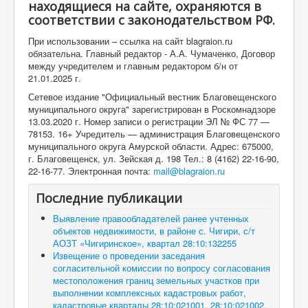
находящиеся на сайте, охраняются в
соответствии с законодательством РФ.
При использовании – ссылка на сайт blagraion.ru
обязательна. Главный редактор - А.А. Чумаченко, Договор
между учредителем и главным редактором б/н от
21.01.2025 г.
Сетевое издание "Официальный вестник Благовещенского
муниципального округа" зарегистрирован в Роскомнадзоре
13.03.2020 г. Номер записи о регистрации ЭЛ № ФС 77 —
78153. 16+ Учредитель — администрация Благовещенского
муниципального округа Амурской области. Адрес: 675000,
г. Благовещенск, ул. Зейская д. 198 Тел.: 8 (4162) 22-16-90,
22-16-77. Электронная почта:
mail@blagraion.ru
Последние публикации
Выявление правообладателей ранее учтенных
объектов недвижимости, в районе с. Чигири, с/т
АОЗТ «Чигиринское», квартал 28:10:132255
Извещение о проведении заседания
согласительной комиссии по вопросу согласования
местоположения границ земельных участков при
выполнении комплексных кадастровых работ,
кадастровые кварталы 28:10:021001, 28:10:021002,