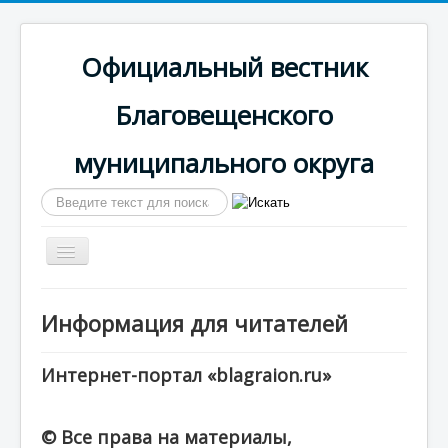
Официальный вестник
Благовещенского
муниципального округа
Искать...
Включить/
выключить
навигацию
Главная
Информация для читателей
Сайт округа
Календарь выпусков
Интернет-портал «blagraion.ru»
© Все права на материалы,